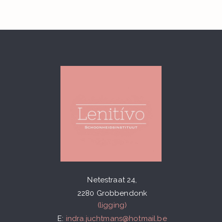
2026. All Rights Reserved.
Netestraat 24,
2280 Grobbendonk
(ligging)
E:
indra.juchtmans@hotmail.be